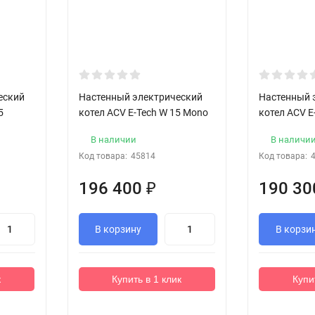
еский
Настенный электрический
Настенный 
5
котел ACV E-Tech W 15 Mono
котел ACV E
В наличии
В наличи
Код товара:
45814
Код товара:
196 400
₽
190 3
В корзину
В корзи
к
Купить в 1 клик
Купи