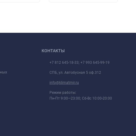
КОНТАКТЫ
+7 812 645-18-33; +7 993 645-99-19
нных
СПБ, ул. Автобусная 5 оф.312
info@klimatmir.ru
Режим работы:
Пн-Пт 9:00—23:00; Сб-Вс 10:00-20:00