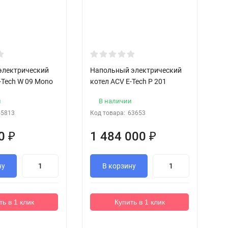
электрический
Напольный электрический
Н
-Tech W 09 Mono
котел ACV E-Tech P 201
ко
и
В наличии
45813
Код товара:
63653
Ко
00
₽
1 484 000
₽
2
ну
В корзину
ть в 1 клик
Купить в 1 клик