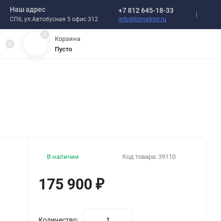
Наш адрес
+7 812 645-18-33
info@klimatmir.ru
СПб, ул.Автобусная 5 офис 312
0
Корзина
0
Пусто
В наличии
Код товара:
39110
175 900
₽
Количество: