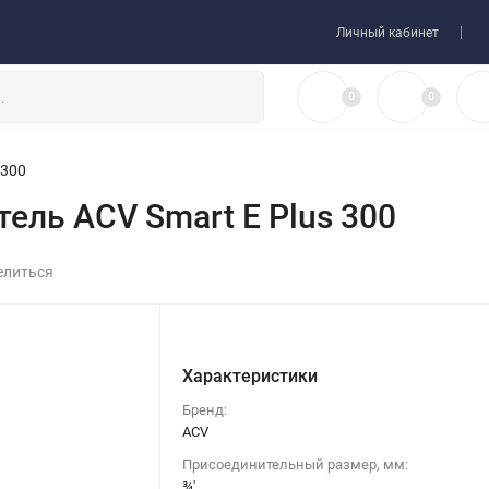
 товара
Договор-оферта
Личный кабинет
0
0
 300
ель ACV Smart E Plus 300
елиться
Характеристики
Бренд:
ACV
Присоединительный размер, мм:
¾'