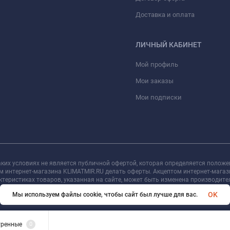
Доставка и оплата
ЛИЧНЫЙ КАБИНЕТ
Мой профиль
Мои заказы
Мои подписки
ких условиях не является публичной офертой, которая определяется положе
ем интернет-магазина KLIMATMIR.RU делать оферты. Акцептом интернет-мага
актеристиках товаров, указанная на сайте, может быть изменена производит
Информация о цене товара, указанная в каталоге на сайте, может отличаться
OK
Мы используем файлы cookie, чтобы сайт был лучше для вас.
тренные
0