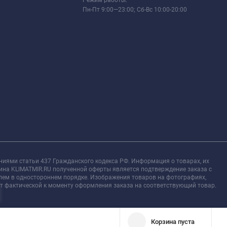
Пн-Пт 9:00—23:00; Сб-Вс 10:00-20:00
ниями статьи 437 Гражданского кодекса РФ. Информация о товарах, их
зина KLIMATMIR.RU полученной оферты является подтверждение заказа с
елем в одностороннем порядке. Изображения товаров на фотографиях,
 от фактической к моменту оформления заказа на соответствующий товар.
Корзина пуста