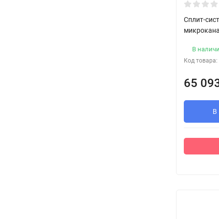
Сплит-сист
микрокан
В налич
Код товара:
65 09
В