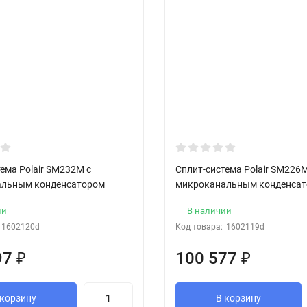
ема Polair SM232M с
Сплит-система Polair SM226M
альным конденсатором
микроканальным конденса
ии
В наличии
1602120d
Код товара:
1602119d
97
₽
100 577
₽
 корзину
В корзину