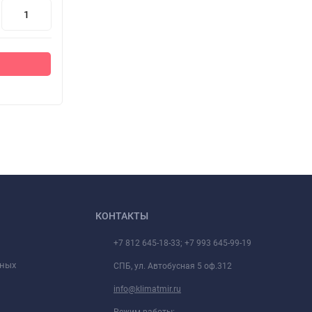
КОНТАКТЫ
+7 812 645-18-33; +7 993 645-99-19
нных
СПБ, ул. Автобусная 5 оф.312
info@klimatmir.ru
Режим работы: