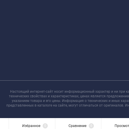
Настоящий интернет-сайт носит информационный характер и ни при ка
технических свойствах и характеристиках, ценах является предложени
указанием товара и его цены. Информация о технических и иных хар
представленных в каталоге на сайте, могут отличаться от оригиналов. 
Избранное
0
Сравнение
0
Просмо