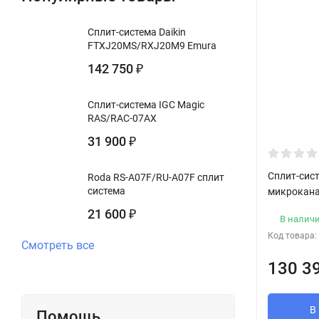
Cплит-система Daikin
FTXJ20MS/RXJ20M9 Emura
142 750
₽
Cплит-система IGC Magic
RAS/RAC-07AX
31 900
₽
Сплит-сист
Roda RS-A07F/RU-A07F сплит
система
микрокан
21 600
₽
В налич
Код товара:
Смотреть все
130 3
В
Помощь