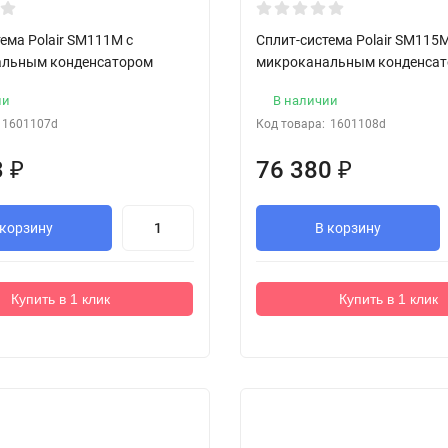
ема Polair SM111M с
Сплит-система Polair SM115M
альным конденсатором
микроканальным конденса
ии
В наличии
1601107d
Код товара:
1601108d
3
₽
76 380
₽
 корзину
В корзину
Купить в 1 клик
Купить в 1 клик