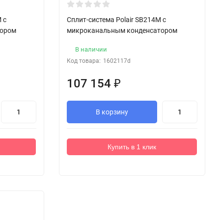
 с
Сплит-система Polair SB214M с
тором
микроканальным конденсатором
В наличии
Код товара:
1602117d
107 154
₽
В корзину
Купить в 1 клик