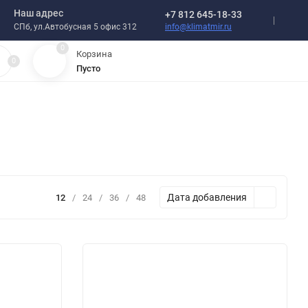
Наш адрес
+7 812 645-18-33
info@klimatmir.ru
СПб, ул.Автобусная 5 офис 312
0
Корзина
0
Пусто
Дата добавления
12
/
24
/
36
/
48