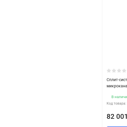
Сплит-сист
микрокан
В налич
Код товара:
82 00