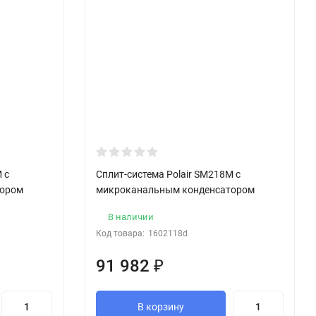
 с
Сплит-система Polair SM218M с
тором
микроканальным конденсатором
В наличии
Код товара:
1602118d
91 982
₽
В корзину