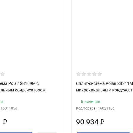
ема Polair SB109M с
Сплит-система Polair SB211M
альным конденсатором
микроканальным конденса
ии
В наличии
1601105d
Код товара:
1602116d
1
₽
90 934
₽