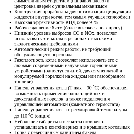
симметричным открытием (направо/налево) и
центровка дверей с уникальным механизмом
Конструкция проработана для оптимизации циркуляции
жидкости внутри котла, тем самым улучшая теплообмен
Высокая эффективность КПД более 91%
Рабочее давление 6 атм (более высокое - по запросу)
Ниизкий уровень выбросов СО и NОx, позволяет
использовать эти котлы в регионах с высокими
экологическими требованиями
Автоматический режим работы, не требующий
обслуживающего персонала
Газоплотность котла позволяет использовать его с
любыми современными надувными горелочными
устройствами (одноступенчатой, двухступенчатой и
модулируемой горелкой на жидком или газообразном
топливе)
Панель управления котла (T max = 90 ⁰C) обеспечивает
возможность применения одностадийных и
двухстадийных горелок, а также подключения
управляющей автоматики (комнатного термостата)
Панель управления котла с регулировкой температуры
до 110 ⁰C (опция)
Небольшие габариты и вес котла позволяют
устанавливать в контейнерных и в крышных котельных
Топка с реверсивным развитием факела