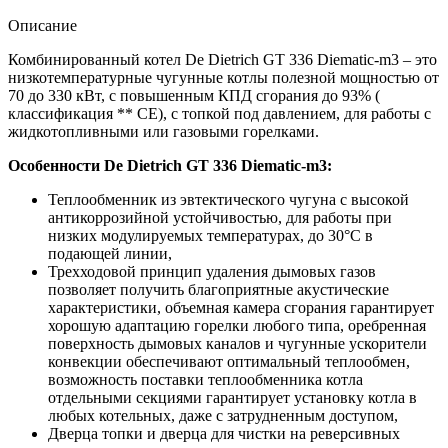
Описание
Комбинированный котел De Dietrich GT 336 Diematic-m3 – это
низкотемпературные чугунные котлы полезной мощностью от
70 до 330 кВт, с повышенным КПД сгорания до 93% (
классификация ** CE), с топкой под давлением, для работы с
жидкотопливными или газовыми горелками.
Особенности De Dietrich GT 336 Diematic-m3:
Теплообменник из эвтектического чугуна с высокой
антикоррозийной устойчивостью, для работы при
низких модулируемых температурах, до 30°C в
подающей линии,
Трехходовой принцип удаления дымовых газов
позволяет получить благоприятные акустические
характеристики, объемная камера сгорания гарантирует
хорошую адаптацию горелки любого типа, оребренная
поверхность дымовых каналов и чугунные ускорители
конвекции обеспечивают оптимальный теплообмен,
возможность поставки теплообменника котла
отдельными секциями гарантирует установку котла в
любых котельных, даже с затрудненным доступом,
Дверца топки и дверца для чистки на реверсивных