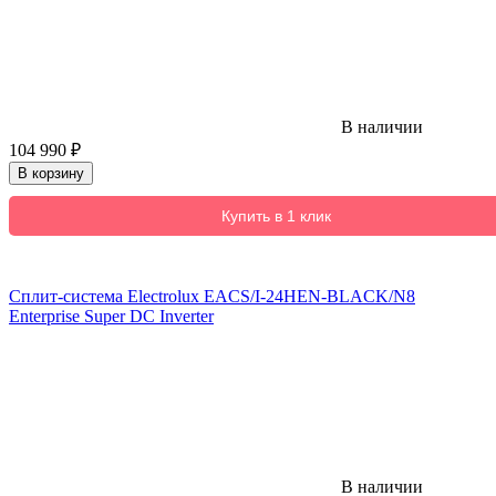
В наличии
104 990
₽
В корзину
Купить в 1 клик
Сплит-система Electrolux EACS/I-24HEN-BLACK/N8
Enterprise Super DC Inverter
В наличии