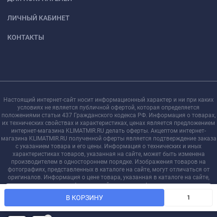
ЛИЧНЫЙ КАБИНЕТ
КОНТАКТЫ
Настоящий интернет-сайт носит информационный характер и ни при каких
условиях не является публичной офертой, которая определяется
положениями статьи 437 Гражданского кодекса РФ. Информация о товарах,
их технических свойствах и характеристиках, ценах является предложением
интернет-магазина KLIMATMIR.RU делать оферты. Акцептом интернет-
магазина KLIMATMIR.RU полученной оферты является подтверждение заказа
с указанием товара и его цены. Информация о технических и иных
характеристиках товаров, указанная на сайте, может быть изменена
производителем в одностороннем порядке. Изображения товаров на
фотографиях, представленных в каталоге на сайте, могут отличаться от
оригиналов. Информация о цене товара, указанная в каталоге на сайте,
может отличаться от фактической к моменту оформления заказа на
Мы используем файлы cookie, чтобы сайт был лучше для
соответствующий товар.
OK
В КОРЗИНУ
вас.