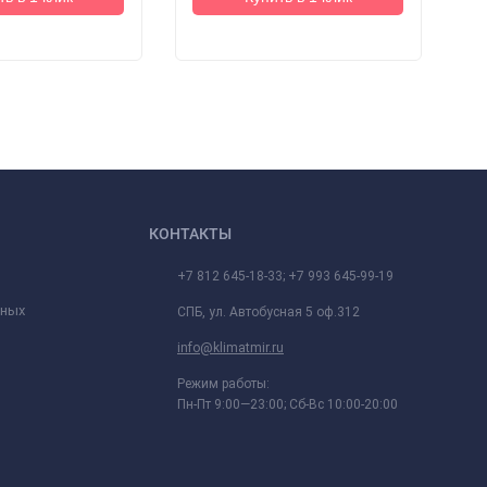
КОНТАКТЫ
+7 812 645-18-33; +7 993 645-99-19
нных
СПБ, ул. Автобусная 5 оф.312
info@klimatmir.ru
Режим работы:
Пн-Пт 9:00—23:00; Сб-Вс 10:00-20:00