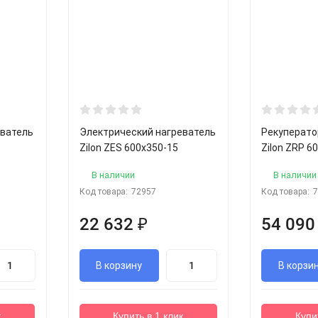
еватель
Электрический нагреватель
Рекуперато
Zilon ZES 600x350-15
Zilon ZRP 6
В наличии
В наличии
Код товара:
72957
Код товара:
22 632
₽
54 09
В корзину
В корзи
к
Купить в 1 клик
Купи