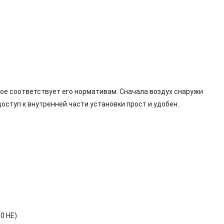
рое соответствует его нормативам. Сначала воздух снаружи
оступ к внутренней части установки прост и удобен.
0 HE)