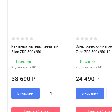
Рекуператор пластинчатый
Электрический нагр
Zilon ZRP 500x250
Zilon ZES 500х250-12
В наличии
В наличии
Код товара:
73020
Код товара:
72945
38 690
₽
24 490
₽
В корзину
В корзину
Купить в 1 клик
Купить в 1 кли