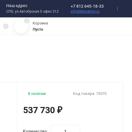
Наш адрес
+7 812 645-18-33
info@klimatmir.ru
СПб, ул.Автобусная 5 офис 312
0
Корзина
0
Пусто
В наличии
Код товара:
73075
537 730
₽
Количество: