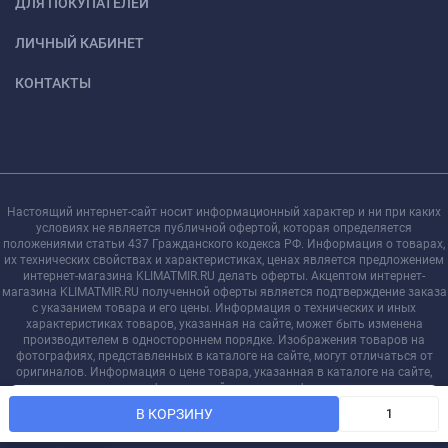
ДЛЯ ПОКУПАТЕЛЕЙ
ЛИЧНЫЙ КАБИНЕТ
КОНТАКТЫ
Настоящий интернет-сайт носит информационный характер и ни при каких
условиях не является публичной офертой, которая определяется
положениями статьи 437 Гражданского кодекса РФ. Информация о товарах,
их технических свойствах и характеристиках, ценах является предложением
интернет-магазина KLIMATMIR.RU делать оферты. Акцептом интернет-
магазина KLIMATMIR.RU полученной оферты является подтверждение заказа
с указанием товара и его цены. Информация о технических и иных
характеристиках товаров, указанная на сайте, может быть изменена
производителем в одностороннем порядке. Изображения товаров на
фотографиях, представленных в каталоге на сайте, могут отличаться от
оригиналов. Информация о цене товара, указанная в каталоге на сайте,
может отличаться от фактической к моменту оформления заказа на
Мы используем файлы cookie, чтобы сайт был лучше для
соответствующий товар.
OK
В КОРЗИНУ
вас.