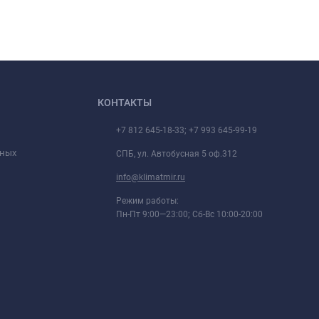
КОНТАКТЫ
+7 812 645-18-33; +7 993 645-99-19
нных
СПБ, ул. Автобусная 5 оф.312
info@klimatmir.ru
Режим работы:
Пн-Пт 9:00—23:00; Сб-Вс 10:00-20:00