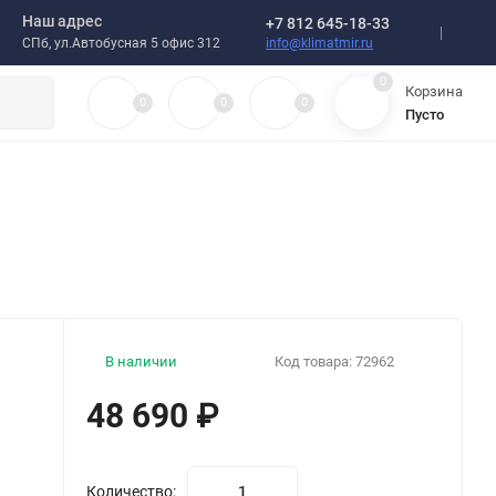
Наш адрес
+7 812 645-18-33
info@klimatmir.ru
СПб, ул.Автобусная 5 офис 312
0
Корзина
0
0
0
Пусто
В наличии
Код товара:
72962
48 690
₽
Количество: