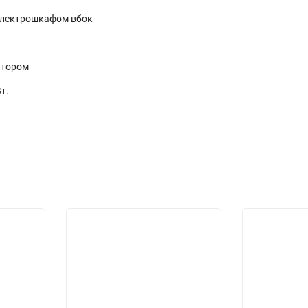
электрошкафом вбок
ятором
т.