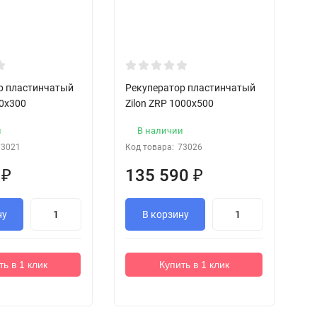
р пластинчатый
Рекуператор пластинчатый
Р
00x300
Zilon ZRP 1000x500
Zi
и
В наличии
73021
Код товара:
73026
Ко
0
₽
135 590
₽
5
ну
В корзину
ть в 1 клик
Купить в 1 клик