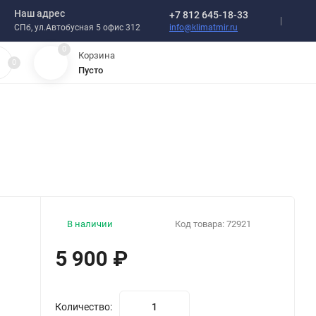
Наш адрес
+7 812 645-18-33
info@klimatmir.ru
СПб, ул.Автобусная 5 офис 312
0
Корзина
0
Пусто
В наличии
Код товара:
72921
5 900
₽
Количество: