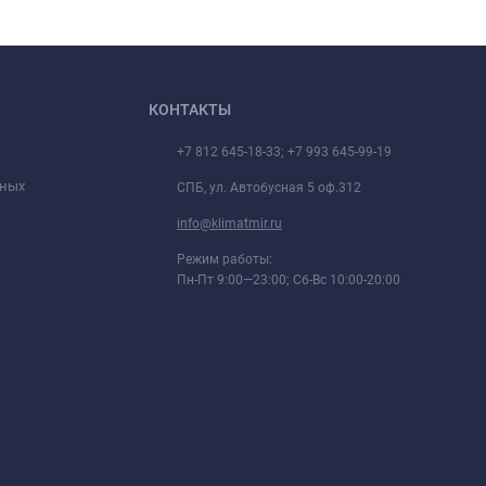
КОНТАКТЫ
+7 812 645-18-33; +7 993 645-99-19
нных
СПБ, ул. Автобусная 5 оф.312
info@klimatmir.ru
Режим работы:
Пн-Пт 9:00—23:00; Сб-Вс 10:00-20:00