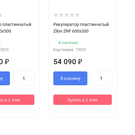
р пластинчатый
Рекуператор пластинчатый
Р
00x500
Zilon ZRP 600x300
Zi
и
В наличии
73025
Код товара:
73022
Ко
90
₽
54 090
₽
7
ну
В корзину
ть в 1 клик
Купить в 1 клик