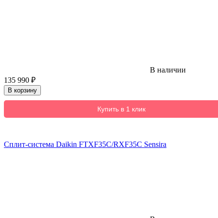
В наличии
135 990
₽
В корзину
Купить в 1 клик
Сплит-система Daikin FTXF35C/RXF35C Sensira