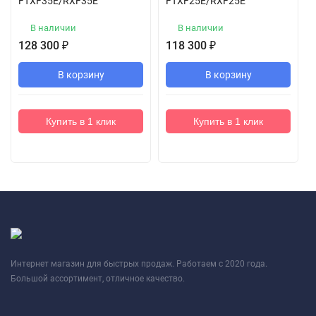
FTXF35E/RXF35E
FTXF25E/RXF25E
В наличии
В наличии
128 300
₽
118 300
₽
В корзину
В корзину
Купить в 1 клик
Купить в 1 клик
Интернет магазин для быстрых продаж. Работаем с 2020 года.
Большой ассортимент, отличное качество.