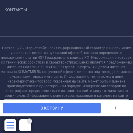
КОНТАКТЫ
Настоящий интернет-сайт носит информационный характер и ни при каких
условиях не является публичной офертой, которая определяется
положениями статьи 437 Гражданского кодекса РФ. Информация о товарах,
их технических свойствах и характеристиках, ценах является предложением
интернет-магазина KLIMATMIR.RU делать оферты. Акцептом интернет-
магазина KLIMATMIR.RU полученной оферты является подтверждение заказа
с указанием товара и его цены. Информация о технических и иных
характеристиках товаров, указанная на сайте, может быть изменена
производителем в одностороннем порядке. Изображения товаров на
фотографиях, представленных в каталоге на сайте, могут отличаться от
оригиналов. Информация о цене товара, указанная в каталоге на сайте,
может отличаться от фактической к моменту оформления заказа на
Мы используем файлы cookie, чтобы сайт был лучше для
соответствующий товар.
OK
В КОРЗИНУ
вас.
0