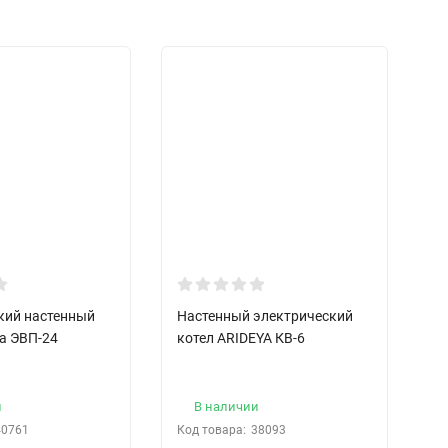
кий настенный
Настенный электрический
Н
ya ЭВП-24
котел ARIDEYA КВ-6
к
и
В наличии
40761
Код товара:
38093
Ко