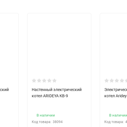
еский
Настенный электрический
Электричес
котел ARIDEYA КВ-9
котел Aride
В наличии
В наличи
Код товара:
38094
Код товара: