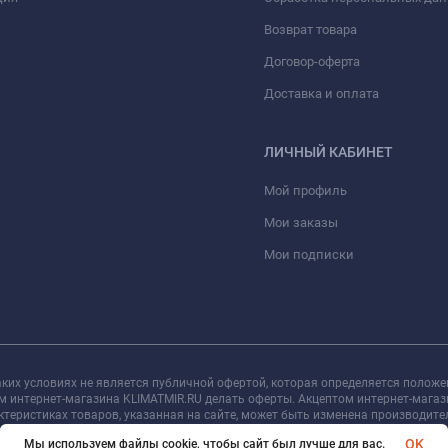
Возврат товара
Договор-оферта
Доставка и оплата
ЛИЧНЫЙ КАБИНЕТ
Мой профиль
Мои заказы
Мои подписки
ких условиях не является публичной офертой, которая определяется положе
ем интернет-магазина KLIMATMIR.RU делать оферты. Акцептом интернет-мага
актеристиках товаров, указанная на сайте, может быть изменена производит
Информация о цене товара, указанная в каталоге на сайте, может отличаться
OK
Мы используем файлы cookie, чтобы сайт был лучше для вас.