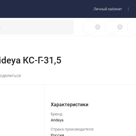
 товара
Договор-оферта
Личный кабинет
0
0
deya КС-Г-31,5
оделиться
Характеристики
Бренд:
Arideya
Страна производителя:
Россия