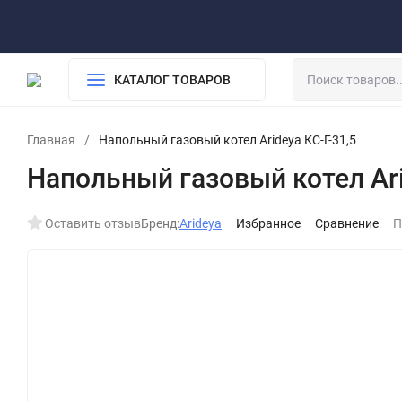
О компании
Обработка персональных данных
Возврат
Доставка и оплата
КАТАЛОГ ТОВАРОВ
Главная
/
Напольный газовый котел Arideya КС-Г-31,5
Напольный газовый котел Ari
Оставить отзыв
Бренд:
Arideya
Избранное
Сравнение
П