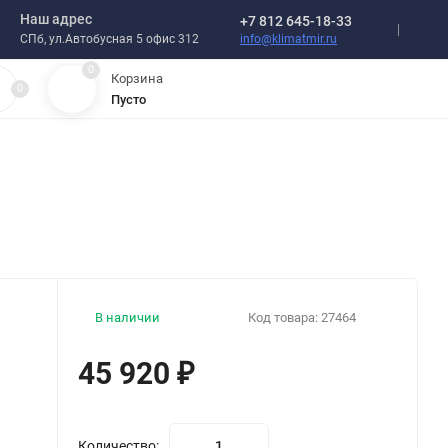
Наш адрес
+7 812 645-18-33
info@klimatmir.ru
СПб, ул.Автобусная 5 офис 312
0
Корзина
0
Пусто
В наличии
Код товара:
27464
45 920
₽
Количество: