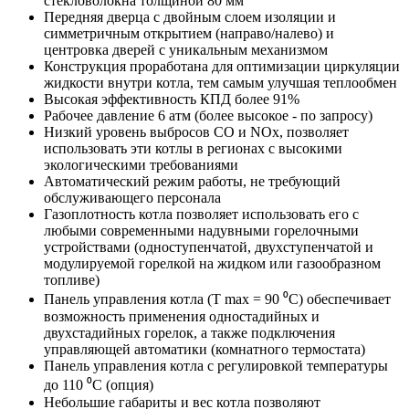
стекловолокна толщиной 80 мм
Передняя дверца с двойным слоем изоляции и
симметричным открытием (направо/налево) и
центровка дверей с уникальным механизмом
Конструкция проработана для оптимизации циркуляции
жидкости внутри котла, тем самым улучшая теплообмен
Высокая эффективность КПД более 91%
Рабочее давление 6 атм (более высокое - по запросу)
Низкий уровень выбросов СО и NОx, позволяет
использовать эти котлы в регионах с высокими
экологическими требованиями
Автоматический режим работы, не требующий
обслуживающего персонала
Газоплотность котла позволяет использовать его с
любыми современными надувными горелочными
устройствами (одноступенчатой, двухступенчатой и
модулируемой горелкой на жидком или газообразном
топливе)
Панель управления котла (T max = 90 ⁰C) обеспечивает
возможность применения одностадийных и
двухстадийных горелок, а также подключения
управляющей автоматики (комнатного термостата)
Панель управления котла с регулировкой температуры
до 110 ⁰C (опция)
Небольшие габариты и вес котла позволяют