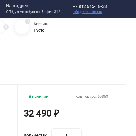
Наш адрес
+7 812 645-18-33
info@klimatmir.ru
СПб, ул.Автобусная 5 офис 312
0
Корзина
0
Пусто
В наличии
Код товара:
65358
32 490
₽
Количество: