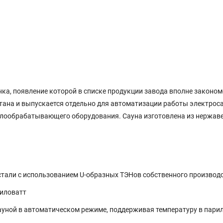
инка, появление которой в списке продукции завода вполне законо
тана и выпускается отдельно для автоматизации работы электроса
ллообрабатывающего оборудования. Сауна изготовлена из нержав
тали с использованием U-образных ТЭНов собственного производс
киловатт
уной в автоматическом режиме, поддерживая температуру в парилке