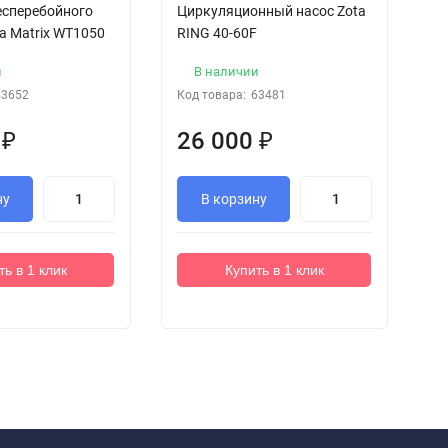
есперебойного
Циркуляционный насос Zota
И
a Matrix WT1050
RING 40-60F
п
и
В наличии
53652
Код товара:
63481
Ко
0
₽
26 000
₽
8
ну
В корзину
ть в 1 клик
Купить в 1 клик