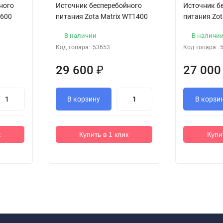
ного
Источник бесперебойного
Источник б
W600
питания Zota Matrix WT1400
питания Zot
В наличии
В наличи
Код товара:
53653
Код товара:
29 600
₽
27 00
В корзину
В корзи
к
Купить в 1 клик
Купи