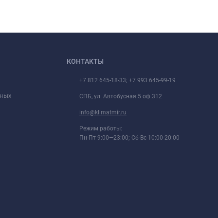
КОНТАКТЫ
+7 812 645-18-33; +7 993 645-99-19
нных
СПБ, ул. Автобусная 5 оф.312
info@klimatmir.ru
Режим работы:
Пн-Пт 9:00—23:00; Сб-Вс 10:00-20:00