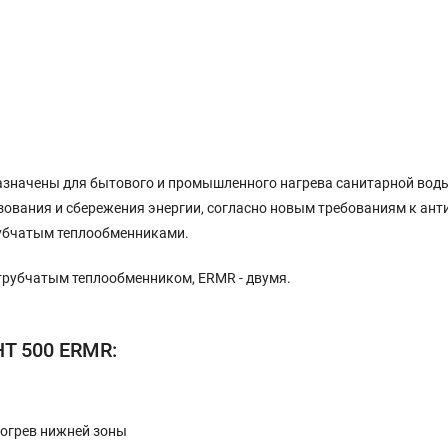
азначены для бытового и промышленного нагрева санитарной воды
зования и сбережения энергии, согласно новым требованиям к ант
убчатым теплообменниками.
 трубчатым теплообменником, ERMR - двумя.
HT 500 ERMR:
рогрев нижней зоны