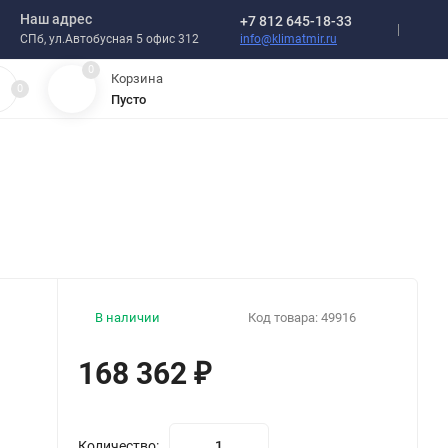
Наш адрес
+7 812 645-18-33
info@klimatmir.ru
СПб, ул.Автобусная 5 офис 312
0
Корзина
0
Пусто
В наличии
Код товара:
49916
168 362
₽
Количество: