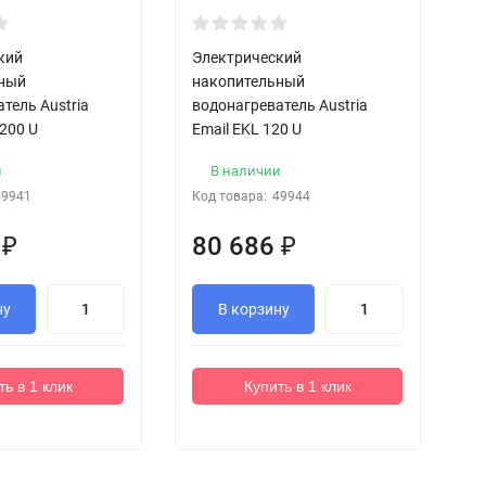
кий
Электрический
Э
ьный
накопительный
н
тель Austria
водонагреватель Austria
в
 200 U
Email EKL 120 U
Em
и
В наличии
49941
Код товара:
49944
Ко
4
₽
80 686
₽
7
ну
В корзину
ть в 1 клик
Купить в 1 клик