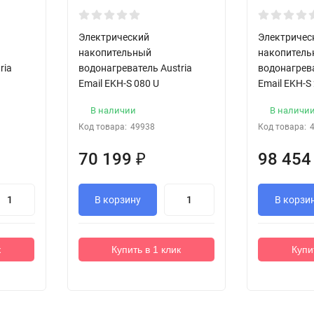
Электрический
Электричес
накопительный
накопител
ria
водонагреватель Austria
водонагрева
Email EKH-S 080 U
Email EKH-S
В наличии
В наличи
Код товара:
49938
Код товара:
70 199
₽
98 45
В корзину
В корзи
к
Купить в 1 клик
Купи